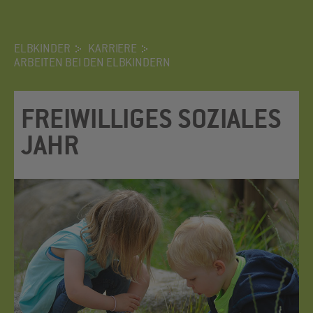
ELBKINDER
KARRIERE
ARBEITEN BEI DEN ELBKINDERN
FREI­WIL­LI­GES SO­ZIA­LES
JAHR