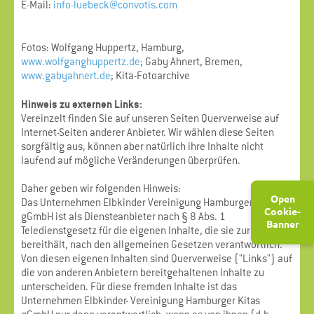
E-Mail:
info-luebeck@convotis.com
Fotos: Wolfgang Huppertz, Hamburg,
www.wolfganghuppertz.de
; Gaby Ahnert, Bremen,
www.gabyahnert.de
; Kita-Fotoarchive
Hinweis zu externen Links:
Vereinzelt finden Sie auf unseren Seiten Querverweise auf
Internet-Seiten anderer Anbieter. Wir wählen diese Seiten
sorgfältig aus, können aber natürlich ihre Inhalte nicht
laufend auf mögliche Veränderungen überprüfen.
Daher geben wir folgenden Hinweis:
Open
Das Unternehmen Elbkinder Vereinigung Hamburger Kitas
Cookie-
gGmbH ist als Diensteanbieter nach § 8 Abs. 1
Banner
Teledienstgesetz für die eigenen Inhalte, die sie zur Nutzung
bereithält, nach den allgemeinen Gesetzen verantwortlich.
Von diesen eigenen Inhalten sind Querverweise ("Links") auf
die von anderen Anbietern bereitgehaltenen Inhalte zu
unterscheiden. Für diese fremden Inhalte ist das
Unternehmen Elbkinder- Vereinigung Hamburger Kitas