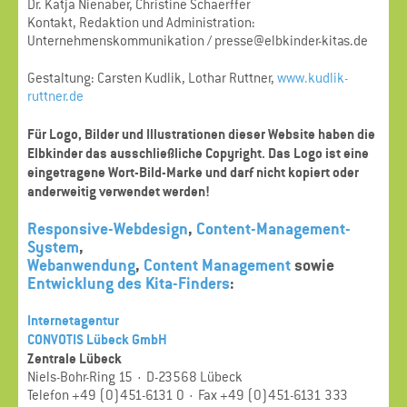
Dr. Katja Nienaber, Christine Schaerffer
Kontakt, Redaktion und Administration:
Unternehmenskommunikation / presse@elbkinder-kitas.de
Gestaltung: Carsten Kudlik, Lothar Ruttner,
www.kudlik-
ruttner.de
Für Logo, Bilder und Illustrationen dieser Website haben die
Elbkinder das ausschließliche Copyright. Das Logo ist eine
eingetragene Wort-Bild-Marke und darf nicht kopiert oder
anderweitig verwendet werden!
Responsive-Webdesign
,
Content-Management-
System
,
Webanwendung
,
Content Management
sowie
Entwicklung des Kita-Finders
:
Internetagentur
CONVOTIS Lübeck GmbH
Zentrale Lübeck
Niels-Bohr-Ring 15 · D-23568 Lübeck
Telefon +49 (0)451-6131 0 · Fax +49 (0)451-6131 333