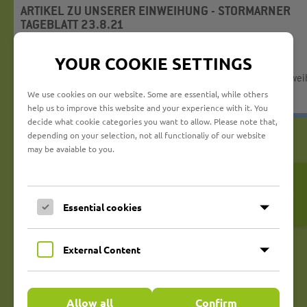
ARTIKEL ZU UNSERER EINWEIHUNG - STORMARNER
TAGEBLATT 23.8.21
16.09.2021,
Kita Braak
, Braak
YOUR COOKIE SETTINGS
Und auch das Stormarner Tageblatt berichtete über unsere Einwe
im August.
Lesen Sie hier den Artikel vom 23.08.21
We use cookies on our website. Some are essential, while others
help us to improve this website and your experience with it. You
decide what cookie categories you want to allow. Please note that,
depending on your selection, not all functionaliy of our website
ZURÜCK
may be avaiable to you.
MEHR AUS DER KITA
BRAAK
Open
Cookie-
Banner
18.04.2026
Essential cookies
Gartentag: Gemeinsam für ein
schönes Außengelände
mehr...
External Content
22.08.2025
Ein Sommertag voller Highlights
mehr...
Allow all
Confirm