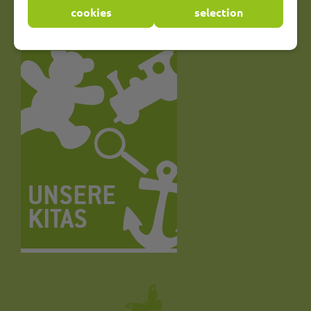
News aus allen Kitas
cookies
selection
UNSERE
KITAS